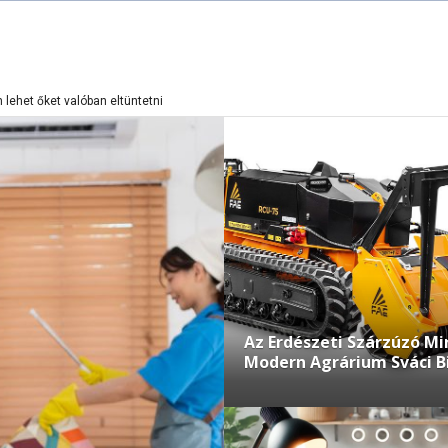
lehet őket valóban eltüntetni
Az Erdészeti Szárzúzó Mi
Modern Agrárium Sváci Bi
Invazív Fajoktól a Tűzvé