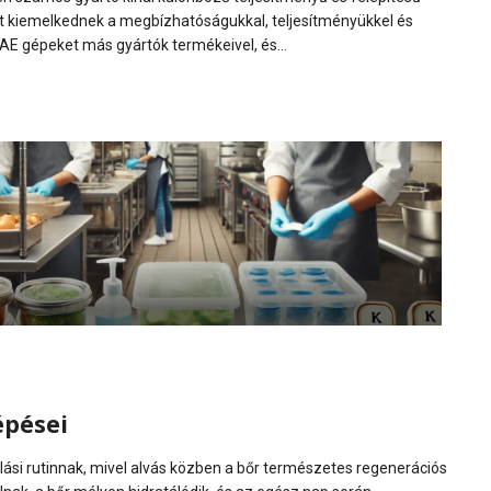
t kiemelkednek a megbízhatóságukkal, teljesítményükkel és
FAE gépeket más gyártók termékeivel, és...
épései
lási rutinnak, mivel alvás közben a bőr természetes regenerációs