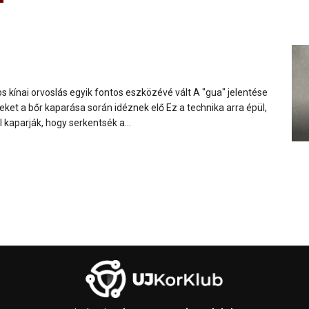
 kínai orvoslás egyik fontos eszközévé vált A "gua" jelentése
lyeket a bőr kaparása során idéznek elő Ez a technika arra épül,
 kaparják, hogy serkentsék a...