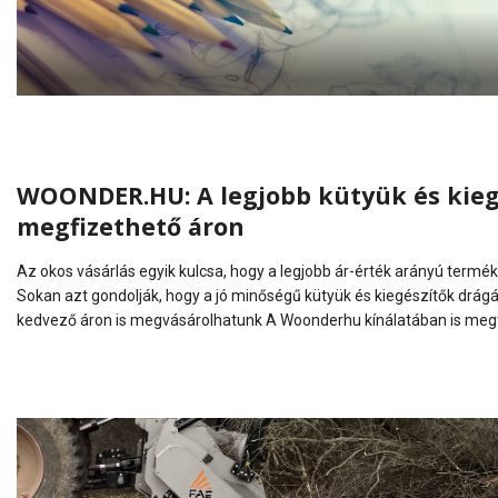
WOONDER.HU: A legjobb kütyük és kiegé
megfizethető áron
Az okos vásárlás egyik kulcsa, hogy a legjobb ár-érték arányú ter
Sokan azt gondolják, hogy a jó minőségű kütyük és kiegészítők drág
kedvező áron is megvásárolhatunk A Woonderhu kínálatában is megtal