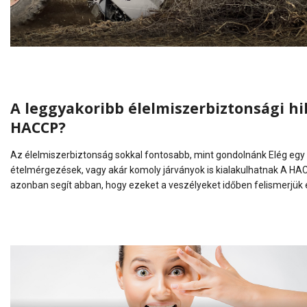
A leggyakoribb élelmiszerbiztonsági hi
HACCP?
Az élelmiszerbiztonság sokkal fontosabb, mint gondolnánk Elég egy a
ételmérgezések, vagy akár komoly járványok is kialakulhatnak A HACC
azonban segít abban, hogy ezeket a veszélyeket időben felismerjük 