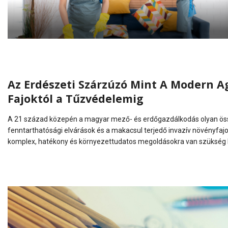
Az Erdészeti Szárzúzó Mint A Modern Ag
Fajoktól a Tűzvédelemig
A 21 század közepén a magyar mező- és erdőgazdálkodás olyan össze
fenntarthatósági elvárások és a makacsul terjedő invazív növényfa
komplex, hatékony és környezettudatos megoldásokra van szükség Eb