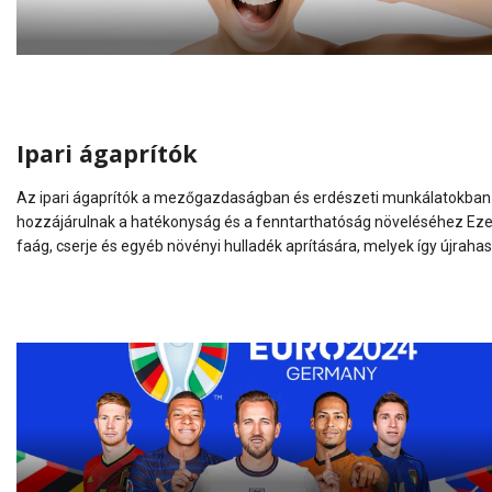
Ipari ágaprítók
Az ipari ágaprítók a mezőgazdaságban és erdészeti munkálatokban
hozzájárulnak a hatékonyság és a fenntarthatóság növeléséhez Ez
faág, cserje és egyéb növényi hulladék aprítására, melyek így újraha