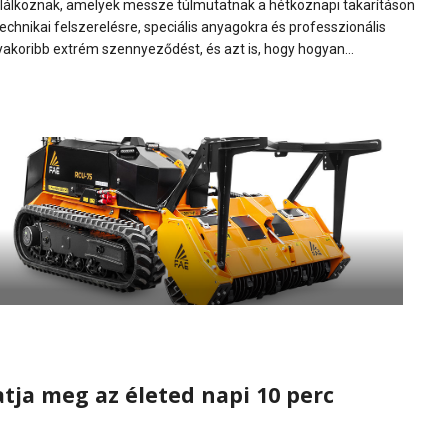
alálkoznak, amelyek messze túlmutatnak a hétköznapi takarításon
echnikai felszerelésre, speciális anyagokra és professzionális
koribb extrém szennyeződést, és azt is, hogy hogyan...
tja meg az életed napi 10 perc