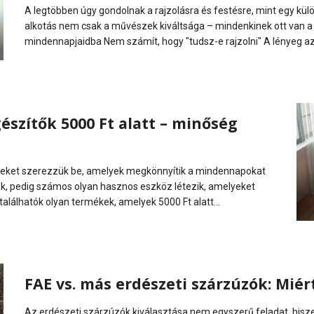
A legtöbben úgy gondolnak a rajzolásra és festésre, mint egy külö
alkotás nem csak a művészek kiváltsága – mindenkinek ott van a 
mindennapjaidba Nem számít, hogy "tudsz-e rajzolni" A lényeg az,
szítők 5000 Ft alatt – minőség
mékeket szerezzük be, amelyek megkönnyítik a mindennapokat
ák, pedig számos olyan hasznos eszköz létezik, amelyeket
álhatók olyan termékek, amelyek 5000 Ft alatt...
FAE vs. más erdészeti szárzúzók: Mié
Az erdészeti szárzúzók kiválasztása nem egyszerű feladat, hisze