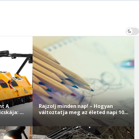
Az Erdészeti Szárzúzó Mint A Modern Agrárium Sváci Bicskája: Az Inv
nt A
Rajzolj minden nap! – Hogyan
cskája: Az
változtatja meg az életed napi 10
delemig
perc alkotás?