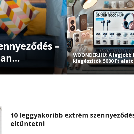
ennyeződés –
ban
WOONDER.HU: A legjobb 
kiegészítők 5000 Ft alat
megfizethető áron
10 leggyakoribb extrém szennyeződés
eltüntetni