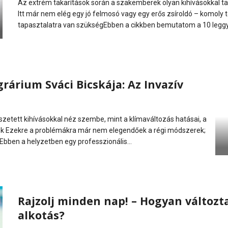
Az extrém takarítások során a szakemberek olyan kihívásokkal t
Itt már nem elég egy jó felmosó vagy egy erős zsíroldó – komoly t
tapasztalatra van szükségEbben a cikkben bemutatom a 10 leggya
rárium Sváci Bicskája: Az Invazív
tett kihívásokkal néz szembe, mint a klímaváltozás hatásai, a
jok Ezekre a problémákra már nem elegendőek a régi módszerek;
ben a helyzetben egy professzionális...
Rajzolj minden nap! – Hogyan változta
alkotás?