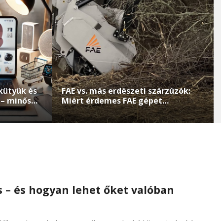
kütyük és
FAE vs. más erdészeti szárzúzók:
t – minőség
Miért érdemes FAE gépet
választani?
 – és hogyan lehet őket valóban