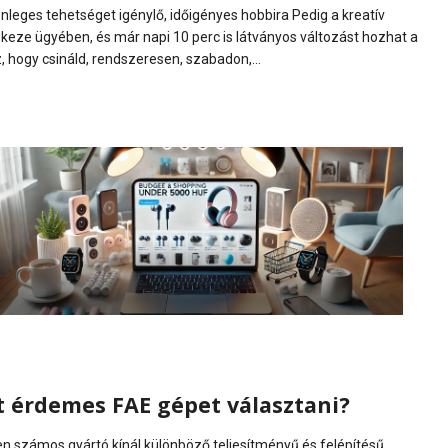
nleges tehetséget igénylő, időigényes hobbira Pedig a kreatív
keze ügyében, és már napi 10 perc is látványos változást hozhat a
 hogy csináld, rendszeresen, szabadon,...
rt érdemes FAE gépet választani?
n számos gyártó kínál különböző teljesítményű és felépítésű