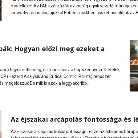
modelleket Az FAE szárzúzók az iparág egyik vezető márkájakén
innovatív technológiájukkal Ebben a cikkben összehasonlítjuk az 
bák: Hogyan előzi meg ezeket a
pró figyelmetlenség, és máris kész a baj: szennyezett ételek,
P (Hazard Analysis and Critical Control Points) rendszer
és megelőzzük De mik is azok a leggyakoribb...
Az éjszakai arcápolás fontossága és l
Az éjszakai arcápolás kulcsfontosságú része az általános bőrápo