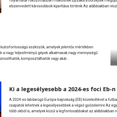
folyamatai fokozottabban működnek Éjszaka a bőrsejtek megújuln
elszenvedett károsodások kijavítása történik Az alábbiakban rés
 kulcsfontosságú eszközök, amelyek jelentős mértékben
ek a nagy teljesítményű gépek alkalmasak nagy mennyiségű
sznosíthatók, komposztálhatók vagy akár...
Ki a legesélyesebb a 2024-es foci Eb-n
A 2024-es labdarúgó Európa-bajnokság (EB) közeledtével a futbal
csapatok lehetnek a legesélyesebbek a végső győzelemre Az egyi
több okból is, amelyek közül a legfontosabbakat az alábbiakban r