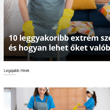
10 leggyakoribb extrém sz
és hogyan lehet őket való
eltüntetni
Legújabb Hírek