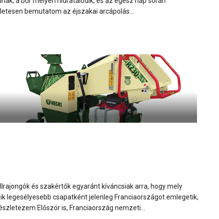
ak, a bőr mélyen hidratálódik, és az egész nap során
zletesen bemutatom az éjszakai arcápolás...
lrajongók és szakértők egyaránt kíváncsiak arra, hogy mely
k legesélyesebb csapatként jelenleg Franciaországot emlegetik,
észletezem Először is, Franciaország nemzeti...