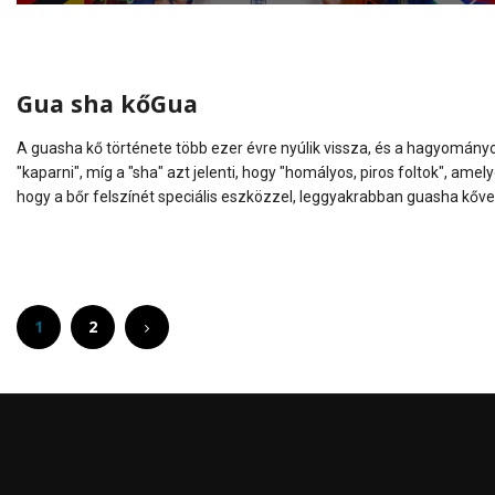
Gua sha kőGua
A guasha kő története több ezer évre nyúlik vissza, és a hagyományos
"kaparni", míg a "sha" azt jelenti, hogy "homályos, piros foltok", ame
hogy a bőr felszínét speciális eszközzel, leggyakrabban guasha kővel
1
2