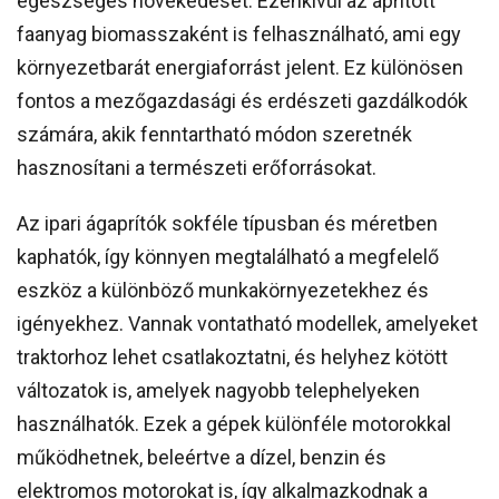
egészséges növekedését. Ezenkívül az aprított
faanyag biomasszaként is felhasználható, ami egy
környezetbarát energiaforrást jelent. Ez különösen
fontos a mezőgazdasági és erdészeti gazdálkodók
számára, akik fenntartható módon szeretnék
hasznosítani a természeti erőforrásokat.
Az ipari ágaprítók sokféle típusban és méretben
kaphatók, így könnyen megtalálható a megfelelő
eszköz a különböző munkakörnyezetekhez és
igényekhez. Vannak vontatható modellek, amelyeket
traktorhoz lehet csatlakoztatni, és helyhez kötött
változatok is, amelyek nagyobb telephelyeken
használhatók. Ezek a gépek különféle motorokkal
működhetnek, beleértve a dízel, benzin és
elektromos motorokat is, így alkalmazkodnak a