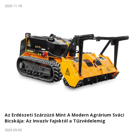
2025.11.18.
Az Erdészeti Szárzúzó Mint A Modern Agrárium Sváci
Bicskája: Az Invazív Fajoktól a Tűzvédelemig
2025.09.05.