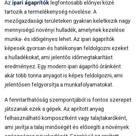
Az
ipari ágaprítók
legfontosabb előnyei közé
tartozik a termelékenység növelése. A
mezőgazdasági területeken gyakran keletkezik nagy
mennyiségű növényi hulladék, amelynek kezelése
munka- és időigényes lehet. Az ipari ágaprítók
képesek gyorsan és hatékonyan feldolgozni ezeket
a hulladékokat, ami jelentős időmegtakarítást
eredményez. Egy modern ipari ágaprító óránként
akár több tonna anyagot is képes feldolgozni, ami
jelentősen felgyorsítja a munkafolyamatokat.
A fenntarthatóság szempontjából is fontos szerepet
játszanak ezek a gépek. Az aprított anyag
felhasználható komposztként vagy talajtakaróként,
ami javítja a talaj minőségét és elősegíti a növények