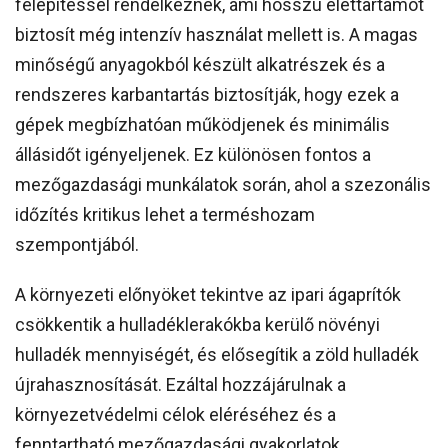
felépítéssel rendelkeznek, ami hosszú élettartamot
biztosít még intenzív használat mellett is. A magas
minőségű anyagokból készült alkatrészek és a
rendszeres karbantartás biztosítják, hogy ezek a
gépek megbízhatóan működjenek és minimális
állásidőt igényeljenek. Ez különösen fontos a
mezőgazdasági munkálatok során, ahol a szezonális
időzítés kritikus lehet a terméshozam
szempontjából.
A környezeti előnyöket tekintve az ipari ágaprítók
csökkentik a hulladéklerakókba kerülő növényi
hulladék mennyiségét, és elősegítik a zöld hulladék
újrahasznosítását. Ezáltal hozzájárulnak a
környezetvédelmi célok eléréséhez és a
fenntartható mezőgazdasági gyakorlatok