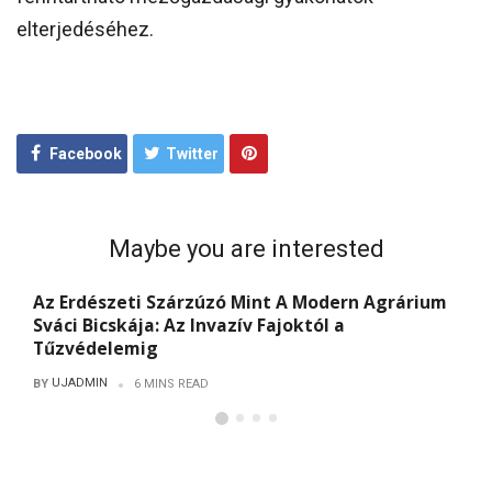
elterjedéséhez.
Facebook
Twitter
Maybe you are interested
Az Erdészeti Szárzúzó Mint A Modern Agrárium
Sváci Bicskája: Az Invazív Fajoktól a
Tűzvédelemig
UJADMIN
BY
6 MINS READ