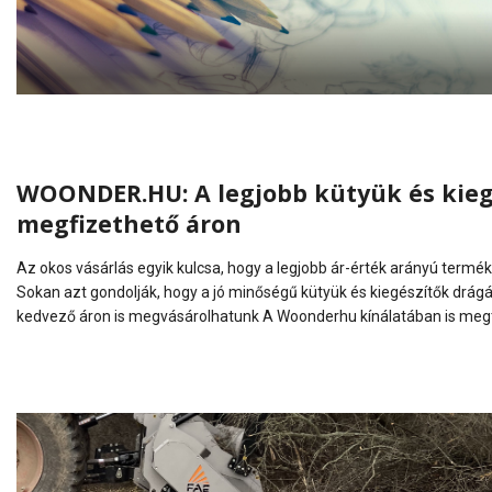
WOONDER.HU: A legjobb kütyük és kiegé
megfizethető áron
Az okos vásárlás egyik kulcsa, hogy a legjobb ár-érték arányú ter
Sokan azt gondolják, hogy a jó minőségű kütyük és kiegészítők drág
kedvező áron is megvásárolhatunk A Woonderhu kínálatában is megtal