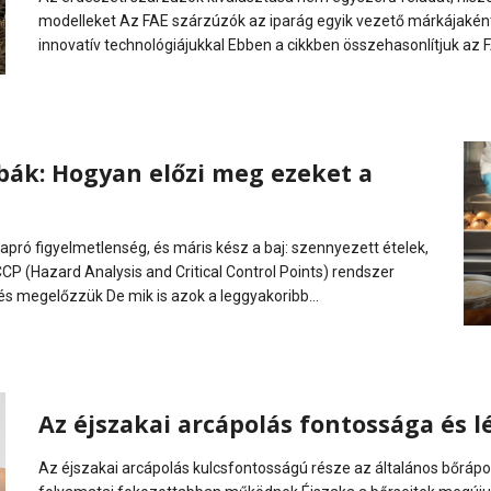
modelleket Az FAE szárzúzók az iparág egyik vezető márkájakén
innovatív technológiájukkal Ebben a cikkben összehasonlítjuk az 
bák: Hogyan előzi meg ezeket a
pró figyelmetlenség, és máris kész a baj: szennyezett ételek,
P (Hazard Analysis and Critical Control Points) rendszer
és megelőzzük De mik is azok a leggyakoribb...
Az éjszakai arcápolás fontossága és l
Az éjszakai arcápolás kulcsfontosságú része az általános bőrápo