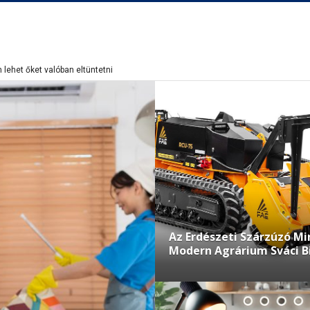
ci Bicskája: Az Invazív Fajoktól a Tűzvédelemig
Az Erdészeti Szárzúzó Mi
Modern Agrárium Sváci Bi
Invazív Fajoktól a Tűzvé