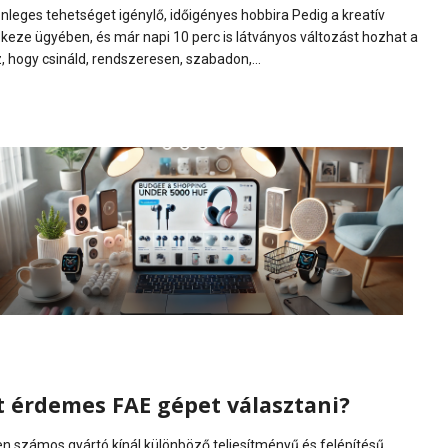
nleges tehetséget igénylő, időigényes hobbira Pedig a kreatív
keze ügyében, és már napi 10 perc is látványos változást hozhat a
 hogy csináld, rendszeresen, szabadon,...
rt érdemes FAE gépet választani?
n számos gyártó kínál különböző teljesítményű és felépítésű