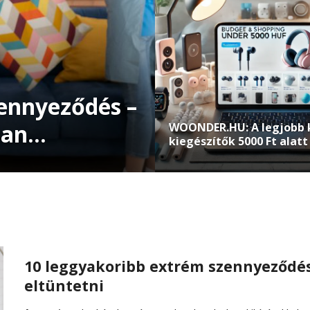
ennyeződés –
ban
WOONDER.HU: A legjobb 
kiegészítők 5000 Ft alat
megfizethető áron
10 leggyakoribb extrém szennyeződés
eltüntetni