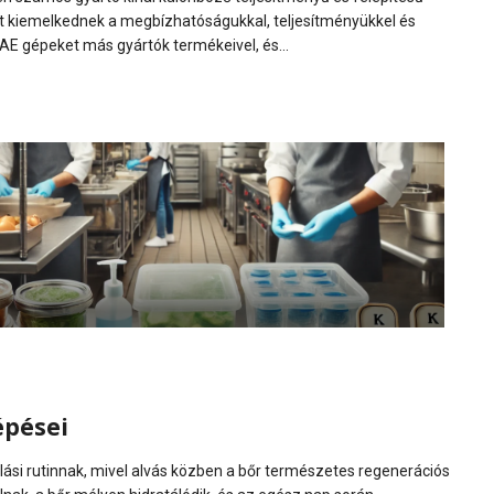
t kiemelkednek a megbízhatóságukkal, teljesítményükkel és
FAE gépeket más gyártók termékeivel, és...
épései
lási rutinnak, mivel alvás közben a bőr természetes regenerációs