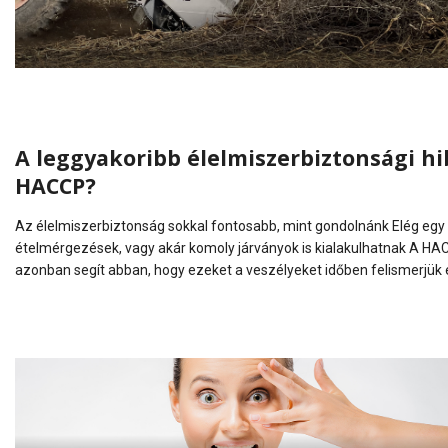
A leggyakoribb élelmiszerbiztonsági hi
HACCP?
Az élelmiszerbiztonság sokkal fontosabb, mint gondolnánk Elég egy a
ételmérgezések, vagy akár komoly járványok is kialakulhatnak A HACC
azonban segít abban, hogy ezeket a veszélyeket időben felismerjük 