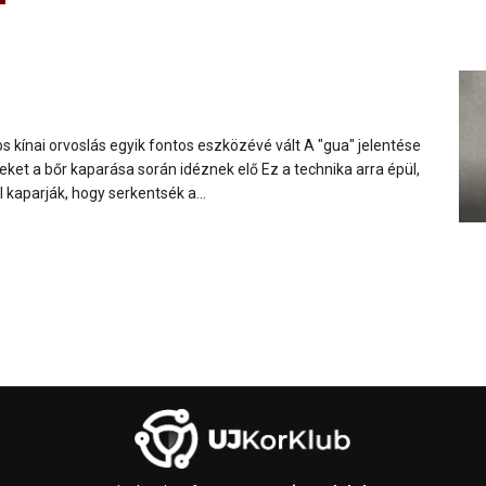
 kínai orvoslás egyik fontos eszközévé vált A "gua" jelentése
lyeket a bőr kaparása során idéznek elő Ez a technika arra épül,
 kaparják, hogy serkentsék a...