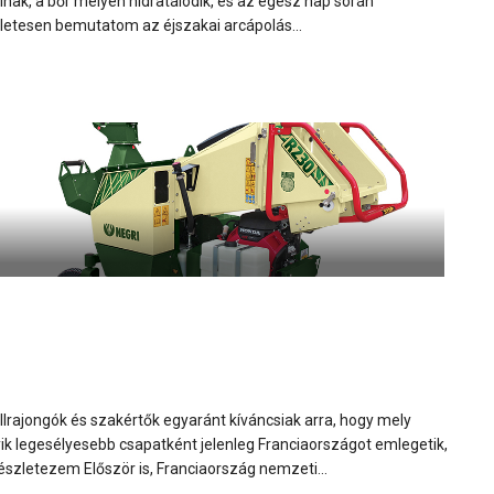
ak, a bőr mélyen hidratálódik, és az egész nap során
zletesen bemutatom az éjszakai arcápolás...
lrajongók és szakértők egyaránt kíváncsiak arra, hogy mely
k legesélyesebb csapatként jelenleg Franciaországot emlegetik,
észletezem Először is, Franciaország nemzeti...