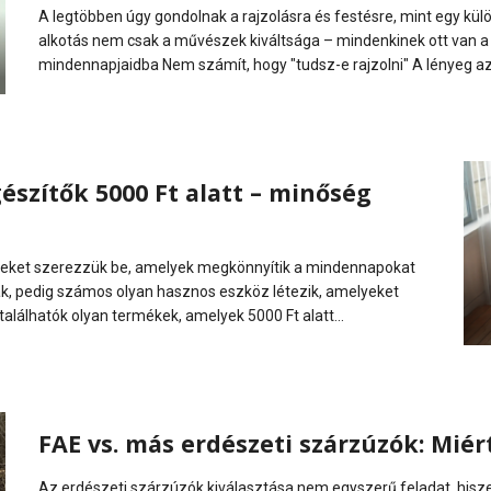
A legtöbben úgy gondolnak a rajzolásra és festésre, mint egy külö
alkotás nem csak a művészek kiváltsága – mindenkinek ott van a 
mindennapjaidba Nem számít, hogy "tudsz-e rajzolni" A lényeg az,
szítők 5000 Ft alatt – minőség
mékeket szerezzük be, amelyek megkönnyítik a mindennapokat
ák, pedig számos olyan hasznos eszköz létezik, amelyeket
álhatók olyan termékek, amelyek 5000 Ft alatt...
FAE vs. más erdészeti szárzúzók: Mié
Az erdészeti szárzúzók kiválasztása nem egyszerű feladat, hisze