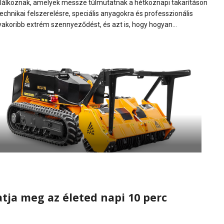
alálkoznak, amelyek messze túlmutatnak a hétköznapi takarításon
echnikai felszerelésre, speciális anyagokra és professzionális
koribb extrém szennyeződést, és azt is, hogy hogyan...
tja meg az életed napi 10 perc