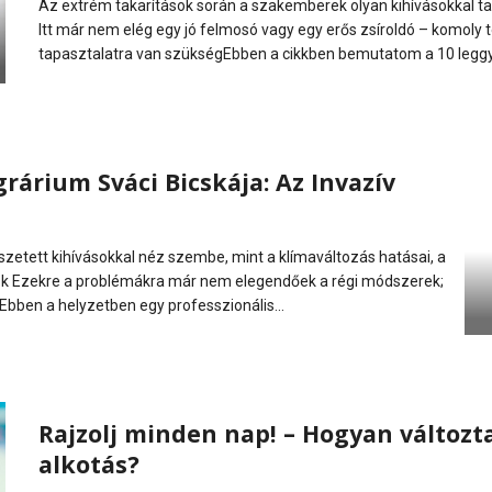
Az extrém takarítások során a szakemberek olyan kihívásokkal t
Itt már nem elég egy jó felmosó vagy egy erős zsíroldó – komoly t
tapasztalatra van szükségEbben a cikkben bemutatom a 10 leggya
rárium Sváci Bicskája: Az Invazív
tett kihívásokkal néz szembe, mint a klímaváltozás hatásai, a
jok Ezekre a problémákra már nem elegendőek a régi módszerek;
ben a helyzetben egy professzionális...
Rajzolj minden nap! – Hogyan változta
alkotás?