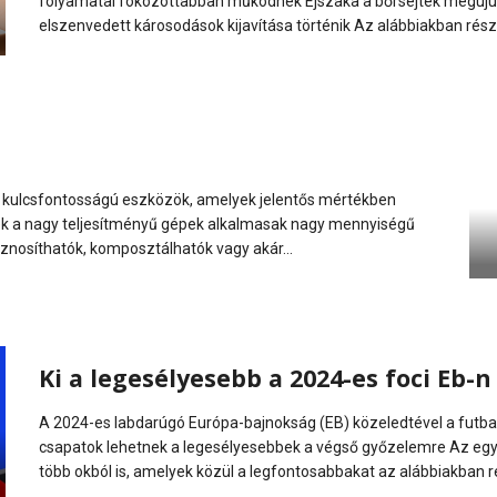
folyamatai fokozottabban működnek Éjszaka a bőrsejtek megújuln
elszenvedett károsodások kijavítása történik Az alábbiakban rés
 kulcsfontosságú eszközök, amelyek jelentős mértékben
ek a nagy teljesítményű gépek alkalmasak nagy mennyiségű
sznosíthatók, komposztálhatók vagy akár...
Ki a legesélyesebb a 2024-es foci Eb-n
A 2024-es labdarúgó Európa-bajnokság (EB) közeledtével a futbal
csapatok lehetnek a legesélyesebbek a végső győzelemre Az egyi
több okból is, amelyek közül a legfontosabbakat az alábbiakban r