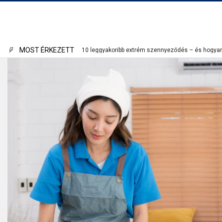
MOST ÉRKEZETT
Az Erdészeti Szárzúzó Mint A Modern Agrárium Svá