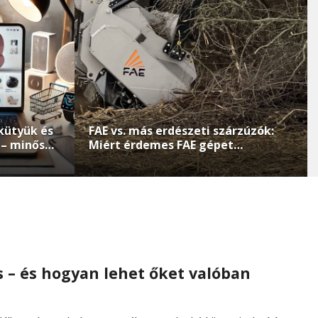
kütyük és
FAE vs. más erdészeti szárzúzók:
t – minőség
Miért érdemes FAE gépet
választani?
 – és hogyan lehet őket valóban