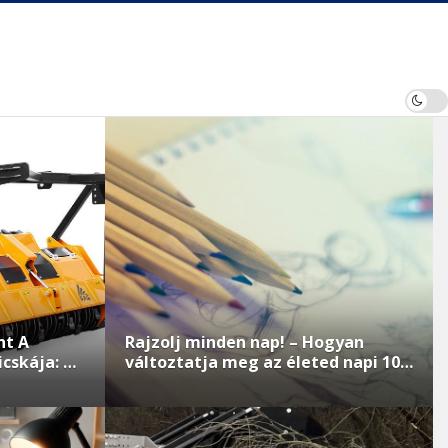
Rajzolj minden nap! – Hogyan változtatja meg az életed napi 10 perc 
nt A
Rajzolj minden nap! – Hogyan
cskája: Az
változtatja meg az életed napi 10
delemig
perc alkotás?