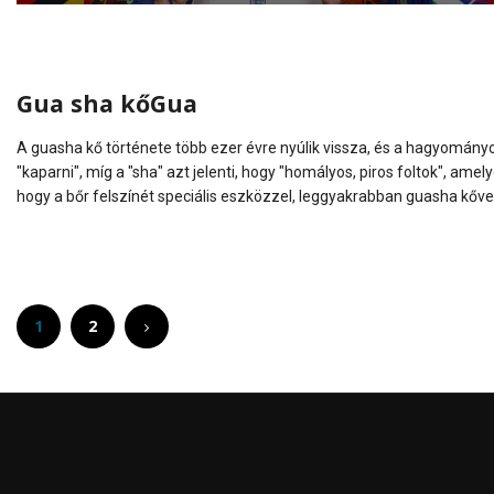
Gua sha kőGua
A guasha kő története több ezer évre nyúlik vissza, és a hagyományos
"kaparni", míg a "sha" azt jelenti, hogy "homályos, piros foltok", ame
hogy a bőr felszínét speciális eszközzel, leggyakrabban guasha kővel
1
2