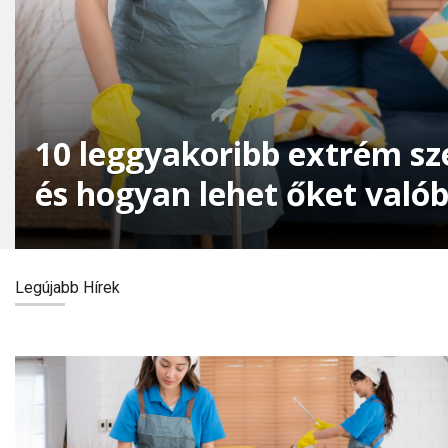
10 leggyakoribb extrém sz
és hogyan lehet őket való
eltüntetni
Legújabb Hírek