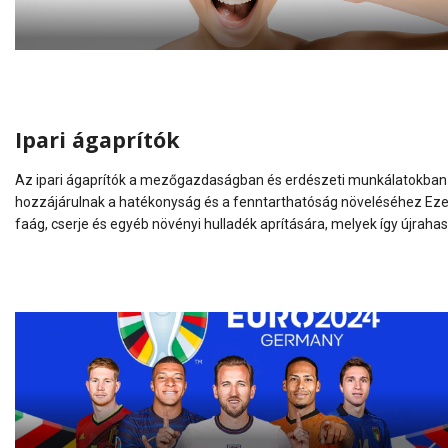
Ipari ágaprítók
Az ipari ágaprítók a mezőgazdaságban és erdészeti munkálatokban
hozzájárulnak a hatékonyság és a fenntarthatóság növeléséhez Ez
faág, cserje és egyéb növényi hulladék aprítására, melyek így újraha