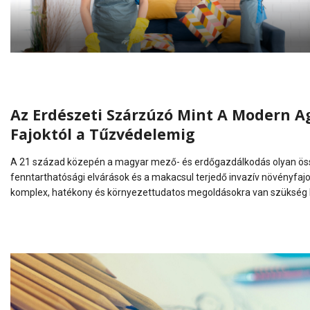
Az Erdészeti Szárzúzó Mint A Modern Ag
Fajoktól a Tűzvédelemig
A 21 század közepén a magyar mező- és erdőgazdálkodás olyan össze
fenntarthatósági elvárások és a makacsul terjedő invazív növényfa
komplex, hatékony és környezettudatos megoldásokra van szükség Eb